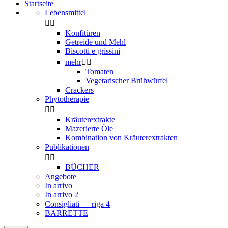
Startseite
Lebensmittel


Konfitüren
Getreide und Mehl
Biscotti e grissini
mehr


Tomaten
Vegetarischer Brühwürfel
Crackers
Phytotherapie


Kräuterextrakte
Mazerierte Öle
Kombination von Kräuterextrakten
Publikationen


BÜCHER
Angebote
In arrivo
In arrivo 2
Consigliati — riga 4
BARRETTE