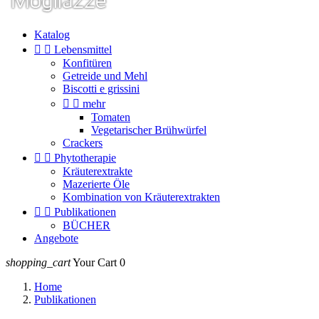
Katalog


Lebensmittel
Konfitüren
Getreide und Mehl
Biscotti e grissini


mehr
Tomaten
Vegetarischer Brühwürfel
Crackers


Phytotherapie
Kräuterextrakte
Mazerierte Öle
Kombination von Kräuterextrakten


Publikationen
BÜCHER
Angebote
shopping_cart
Your Cart
0
Home
Publikationen