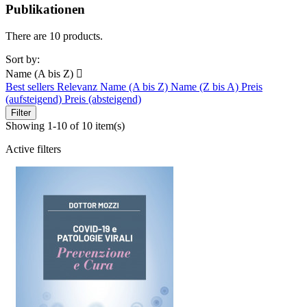
Publikationen
There are 10 products.
Sort by:
Name (A bis Z)

Best sellers
Relevanz
Name (A bis Z)
Name (Z bis A)
Preis
(aufsteigend)
Preis (absteigend)
Filter
Showing 1-10 of 10 item(s)
Active filters