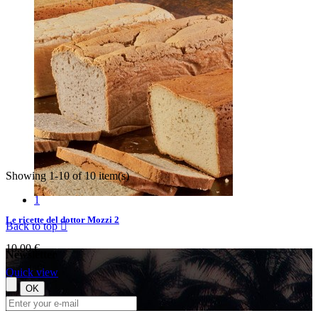
Quick view
Showing 1-10 of 10 item(s)
1
Le ricette del dottor Mozzi 2
Back to top

10,00 €
Newsletter
Quick view