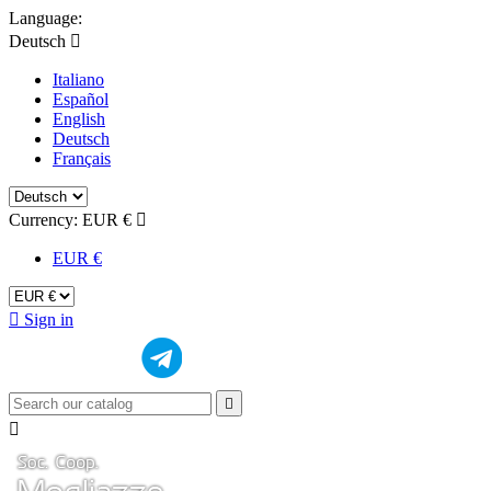
Language:
Deutsch

Italiano
Español
English
Deutsch
Français
Currency:
EUR €

EUR €

Sign in

