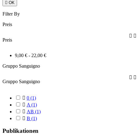

OK
Filter By
Preis


Preis
9,00 € - 22,00 €
Gruppo Sanguigno


Gruppo Sanguigno

0
(1)

A
(1)

AB
(1)

B
(1)
Publikationen